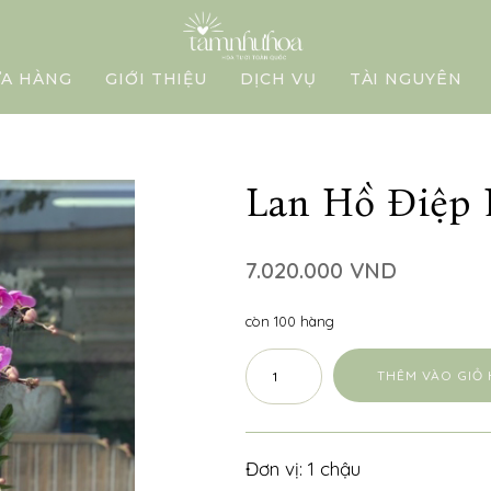
ỬA HÀNG
GIỚI THIỆU
DỊCH VỤ
TÀI NGUYÊN
Lan Hồ Điệp 
7.020.000 VND
còn 100 hàng
THÊM VÀO GIỎ
Đơn vị: 1 chậu