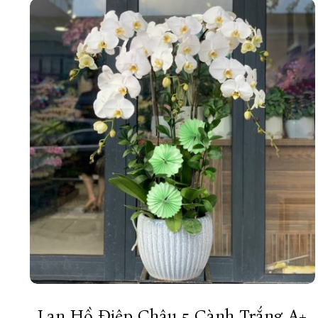
Lan Hồ Điệp Chậu 5 Cành Trắng A+