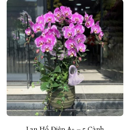
Lan Hồ Điệp A+ – 5 Cành