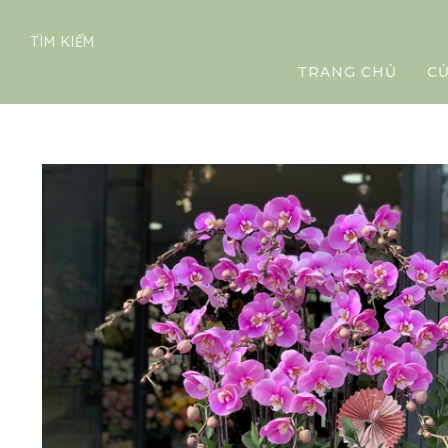
TÌM KIẾM
TRANG CHỦ
C